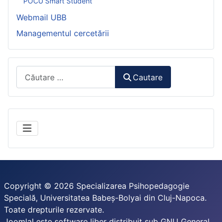
POCU Smart Student
Webmail UBB
Managementul cercetării
Căutare:
Cautare
Copyright © 2026 Specializarea Psihopedagogie
Specială, Universitatea Babeș-Bolyai din Cluj-Napoca.
Toate drepturile rezervate.
Joomla!
este software liber distribuit sub
GNU General