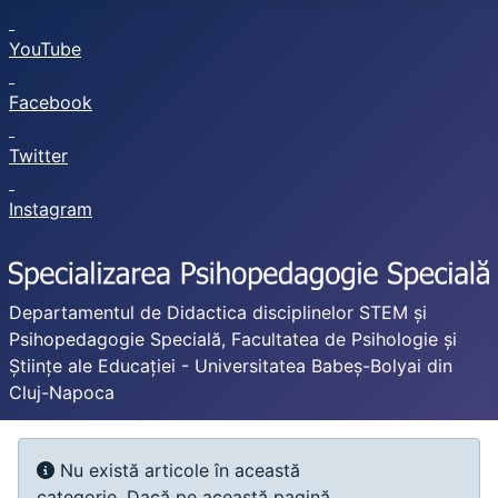
YouTube
Facebook
Twitter
Instagram
Departamentul de Didactica disciplinelor STEM și
Psihopedagogie Specială, Facultatea de Psihologie și
Științe ale Educației - Universitatea Babeș-Bolyai din
Cluj-Napoca
Afișare #
Info
Nu există articole în această
categorie. Dacă pe această pagină