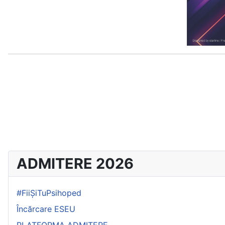
ADMITERE 2026
#FiiȘiTuPsihoped
Încărcare ESEU
PLATFORMA ADMITERE