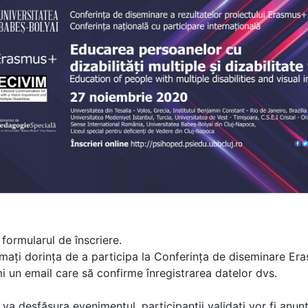
 formularul de înscriere.
imați dorința de a participa la Conferința de diseminare 
mi un email care să confirme înregistrarea datelor dvs.
e va desfășura evenimentul, participanții validați vor fi anun