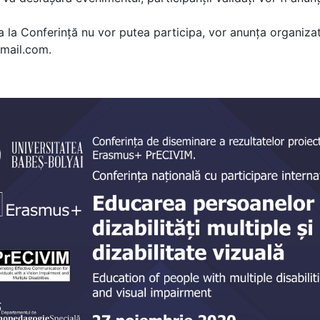
ipa la Conferință nu vor putea participa, vor anunța organizat
]gmail.com.