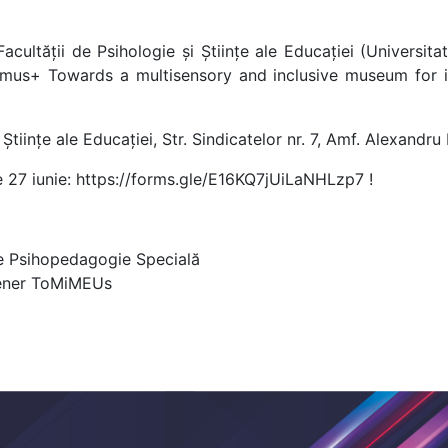
ultății de Psihologie și Științe ale Educației (Universitat
asmus+ Towards a multisensory and inclusive museum for ind
tiințe ale Educației, Str. Sindicatelor nr. 7, Amf. Alexandru
e 27 iunie: https://forms.gle/E16KQ7jUiLaNHLzp7 !
de Psihopedagogie Specială
tener ToMiMEUs