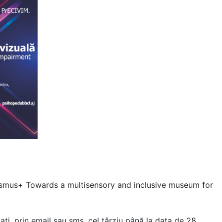
Erasmus+ Towards a multisensory and inclusive museum for
țați, prin email sau sms, cel târziu până la data de 28