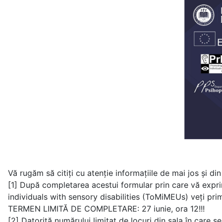
Vă rugăm să citiți cu atenție informațiile de mai jos și din
[1] După completarea acestui formular prin care vă expr
individuals with sensory disabilities (ToMiMEUs) veți pri
TERMEN LIMITĂ DE COMPLETARE: 27 iunie, ora 12!!!
[2] Datorită numărului limitat de locuri din sala în care s