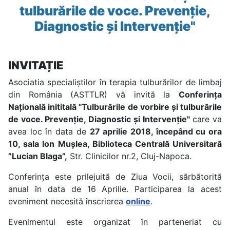
tulburările de voce. Prevenție,
Diagnostic și Intervenție"
INVITAȚIE
Asociatia specialiştilor în terapia tulburărilor de limbaj
din România (ASTTLR) vă invită la
Conferința
Națională inititală "Tulburările de vorbire și tulburările
de voce. Prevenție, Diagnostic și Intervenție"
care va
avea loc în data de
27 aprilie 2018, începând cu ora
10, sala Ion Mușlea, Biblioteca Centrală Universitară
”Lucian Blaga”,
Str. Clinicilor nr.2, Cluj-Napoca.
Conferința este prilejuită de Ziua Vocii, sărbătorită
anual în data de 16 Aprilie. Participarea la acest
eveniment necesită înscrierea
online
.
Evenimentul este organizat în parteneriat cu