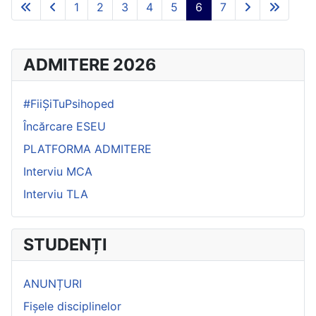
1
2
3
4
5
6
7
ADMITERE 2026
#FiiȘiTuPsihoped
Încărcare ESEU
PLATFORMA ADMITERE
Interviu MCA
Interviu TLA
STUDENȚI
ANUNȚURI
Fișele disciplinelor