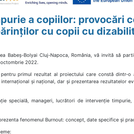
mpurie a copiilor: provocări 
părinților cu copii cu dizabilit
a Babeș-Bolyai Cluj-Napoca, România, vă invită să partici
2 octombrie 2022.
entru primul rezultat al proiectului care constă dintr-o a
ternațional și național, dar și prezentarea rezultatelor evalu
ție specială, manageri, lucrători de intervenție timpurie, 
 prezenta fenomenul Burnout: concept, date specifice și pra
teme: