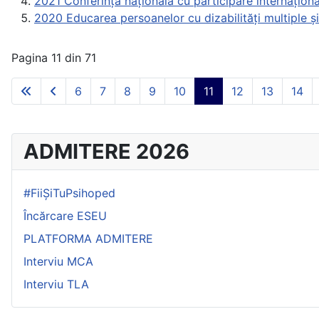
2021 Conferința națională cu participare internațional
2020 Educarea persoanelor cu dizabilități multiple și 
Pagina 11 din 71
6
7
8
9
10
11
12
13
14
ADMITERE 2026
#FiiȘiTuPsihoped
Încărcare ESEU
PLATFORMA ADMITERE
Interviu MCA
Interviu TLA