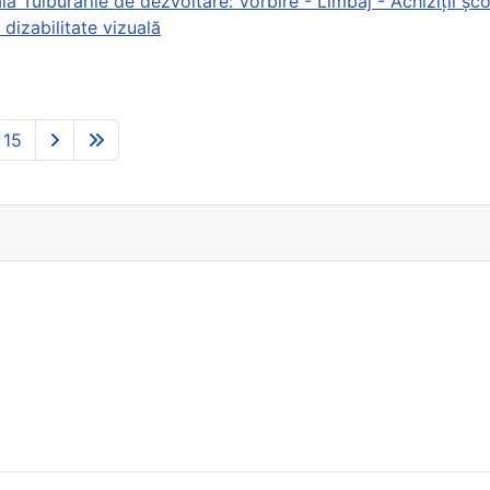
ă Tulburările de dezvoltare: Vorbire - Limbaj - Achiziții șco
dizabilitate vizuală
15