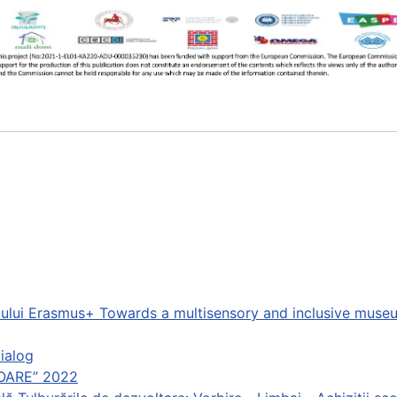
tului Erasmus+ Towards a multisensory and inclusive museum
dialog
OARE” 2022