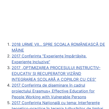
2018 URME VII... SPRE ȘCOALA ROMÂNEASCĂ DE
MÂINE
2017 Conferința ”Experiențe împărtășite.
Experiențe Incluzive”
2017 „OPTIMIZAREA PROCESULUI INSTRUCTIV-
EDUCATIV ŞI RECUPERATOR VIZÂND
INTEGRAREA ŞCOLARĂ A COPIILOR CU CES”
2017 Conferința de diseminare în cadrul
proiectului Erasmus+ Effective Education for
People Working with Vulnerable Persons
2017 Conferința Națională cu tema: Interferențe
teoretico-practice în terapia tulburărilor de limbaj