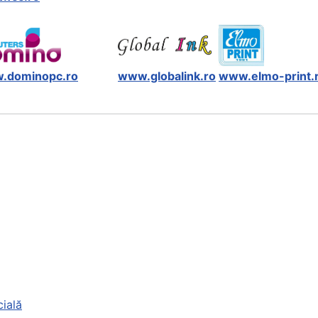
.dominopc.ro
www.globalink.ro
www.elmo-print.
cială