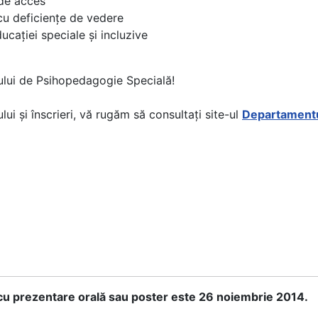
 de acces
 cu deficiențe de vedere
ducației speciale și incluzive
ului de Psihopedagogie Specială!
i și înscrieri, vă rugăm să consultați site-ul
Departamentu
, cu prezentare orală sau poster este 26 noiembrie 2014.