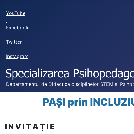
YouTube
Facebook
Twitter
Instagram
Departamentul de Didactica disciplinelor STEM și Psihop
PAȘI prin INCLUZI
I N V I T A Ţ I E