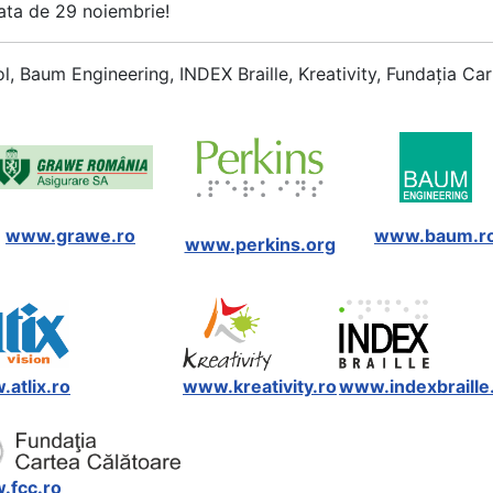
data de 29 noiembrie!
 Baum Engineering, INDEX Braille, Kreativity, Fundația C
www.grawe.ro
www.baum.r
www.perkins.org
atlix.ro
www.kreativity.ro
www.indexbraill
.fcc.ro