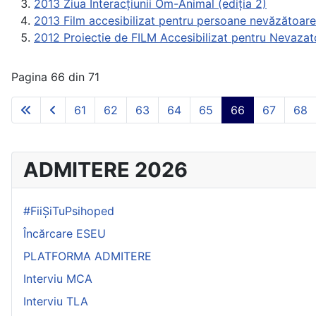
2013 Ziua Interacțiunii Om-Animal (ediția 2)
2013 Film accesibilizat pentru persoane nevăzătoare
2012 Proiectie de FILM Accesibilizat pentru Nevazat
Pagina 66 din 71
61
62
63
64
65
66
67
68
ADMITERE 2026
#FiiȘiTuPsihoped
Încărcare ESEU
PLATFORMA ADMITERE
Interviu MCA
Interviu TLA