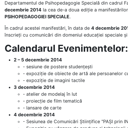
Departamentul de Psihopedagogie Specială din cadrul Facul
decembrie 2014
la cea de-a doua ediție a manifestărilo
PSIHOPEDAGOGIEI SPECIALE
.
În cadrul acestei manifestări, în data de
4 decembrie 2
înscrieți cu comunicări din domeniul educației speciale și 
Calendarul Evenimentelor:
2 – 5 decembrie 2014
- sesiune de postere studențești
- expoziție de obiecte de artă ale persoanelor cu
- expoziție de imagini tactile
3 decembrie 2014
- atelier de modelaj în lut
- proiecție de film tematică
- lansare de carte
4 decembrie 2014
- Sesiunea de Comunicări Științifice "PAȘI prin